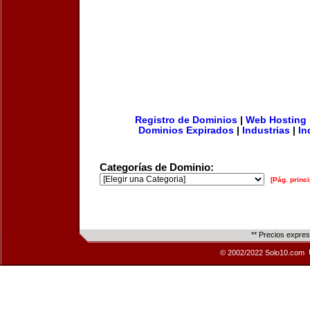
Registro de Dominios
|
Web Hosting
Dominios Expirados
|
Industrias
|
In
Categorías de Dominio:
[Pág. princi
** Precios expre
© 2002/2022 Solo10.com