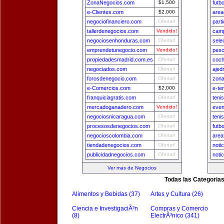
ZonaNegocios.com
$1,500
futb
e-Clientes.com
$2,000
area
negociofinanciero.com
Ofertar!
part
tallerdenegocios.com
Vendido!
camp
negociosenhonduras.com
Ofertar!
sele
emprendetunegocio.com
Vendido!
pesc
propiedadesmadrid.com.es
Ofertar!
coch
negociados.com
Ofertar!
ajed
forosdenegocio.com
Ofertar!
zon
e-Comercios.com
$2,000
e-te
franquiciagratis.com
Ofertar!
teni
mercadoganadero.com
Vendido!
even
negociosnicaragua.com
Ofertar!
teni
procesosdenegocios.com
Ofertar!
futb
negocioscolombia.com
Ofertar!
area
tiendadenegocios.com
Ofertar!
noti
publicidadnegocios.com
Ofertar!
noti
Ver mas de Negocios
Todas las Categoria
Alimentos y Bebidas (37)
Artes y Cultura (26)
Ciencia e InvestigaciÃ³n
Compras y Comercio
(8)
ElectrÃ³nico (341)