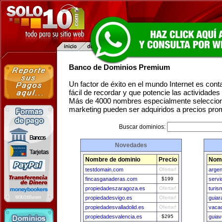
Banco de Dominios Premium
Un factor de éxito en el mundo Internet es con
fácil de recordar y que potencie las actividade
Más de 4000 nombres especialmente seleccion
marketing pueden ser adquiridos a precios pro
Buscar dominios:
Novedades
Nombre de dominio
Precio
Nomb
testdomain.com
Ofertar!
arge
fincasganaderas.com
$199
servi
propiedadeszaragoza.es
Ofertar!
turi
propiedadesvigo.es
Ofertar!
guiar
propiedadesvalladolid.es
Ofertar!
vaca
propiedadesvalencia.es
$295
guia