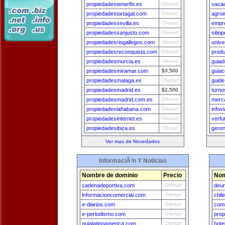
propiedadestenerife.es
Ofertar!
vacac
propiedadestartagal.com
Ofertar!
agro
propiedadessevilla.es
Ofertar!
empr
propiedadessanjusto.com
Ofertar!
sitio
propiedadesriogallegos.com
Ofertar!
univ
propiedadesreconquista.com
Ofertar!
produ
propiedadesmurcia.es
Ofertar!
guia
propiedadesmiramar.com
$3,500
guiac
propiedadesmalaga.es
Ofertar!
guide
propiedadesmadrid.es
$2,500
turno
propiedadesmadrid.com.es
Ofertar!
merc
propiedadeslahabana.com
Ofertar!
infov
propiedadesinternet.es
Ofertar!
verfu
propiedadesibiza.es
Ofertar!
gere
Ver mas de Novedades
InformaciÃ³n Y Noticias
Nombre de dominio
Precio
Nom
cadenadeportiva.com
Ofertar!
deu
informacioncomercial.com
Ofertar!
chil
e-diarios.com
Ofertar!
comu
e-periodismo.com
Ofertar!
prop
guialatinoamerica.com
Ofertar!
hote