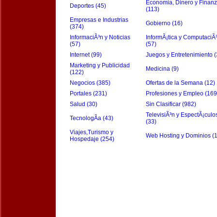
Economia, Dinero y Finan
Deportes (45)
(113)
Empresas e Industrias
Gobierno (16)
(374)
InformaciÃ³n y Noticias
InformÃ¡tica y ComputaciÃ
(57)
(57)
Internet (99)
Juegos y Entretenimiento (
Marketing y Publicidad
Medicina (9)
(122)
Negocios (385)
Ofertas de la Semana (12)
Portales (231)
Profesiones y Empleo (169
Salud (30)
Sin Clasificar (982)
TelevisiÃ³n y EspectÃ¡culo
TecnologÃ­a (43)
(33)
Viajes,Turismo y
Web Hosting y Dominios (
Hospedaje (254)