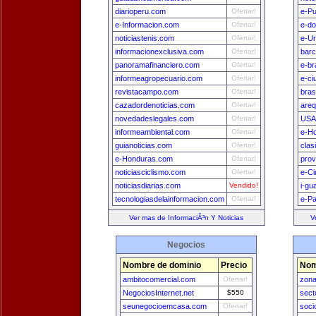
diarioperu.com
Ofertar!
e-Pu
e-Informacion.com
Ofertar!
e-do
noticiastenis.com
Ofertar!
e-U
informacionexclusiva.com
Ofertar!
bar
panoramafinanciero.com
Ofertar!
e-br
informeagropecuario.com
Ofertar!
e-ci
revistacampo.com
Ofertar!
bras
cazadordenoticias.com
Ofertar!
areq
novedadeslegales.com
Ofertar!
USA
informeambiental.com
Ofertar!
e-H
guianoticias.com
Ofertar!
clas
e-Honduras.com
Ofertar!
prov
noticiasciclismo.com
Ofertar!
e-Ci
noticiasdiarias.com
Vendido!
i-gu
tecnologiasdelainformacion.com
Ofertar!
e-P
Ver mas de InformaciÃ³n Y Noticias
V
Negocios
Nombre de dominio
Precio
Nom
ambitocomercial.com
Ofertar!
zona
NegociosInternet.net
$550
sect
seunegocioemcasa.com
Ofertar!
soci