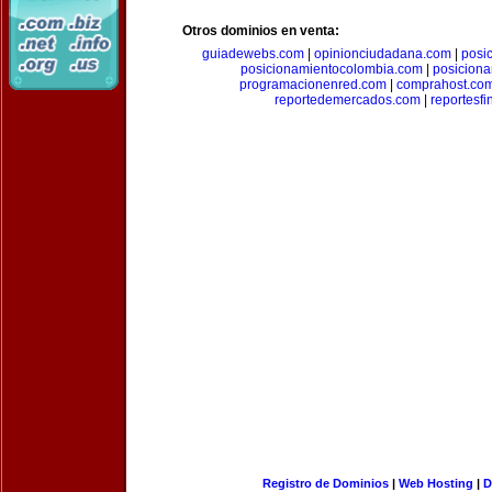
Otros dominios en venta:
guiadewebs.com
|
opinionciudadana.com
|
posi
posicionamientocolombia.com
|
posicion
programacionenred.com
|
comprahost.co
reportedemercados.com
|
reportesf
Registro de Dominios
|
Web Hosting
|
D