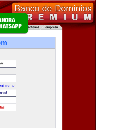
om
OM
enimiento
erta!
tas