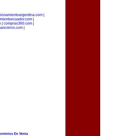
cionamientoargentina.com
|
amientoecuador.com
|
m
|
compras360.com
|
inancieros.com
|
ominios En Venta