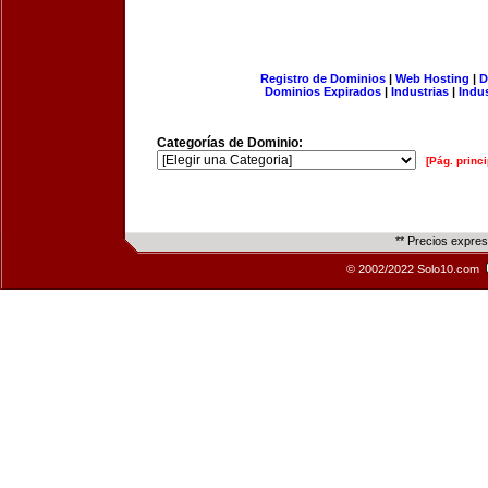
Registro de Dominios
|
Web Hosting
|
D
Dominios Expirados
|
Industrias
|
Indu
Categorías de Dominio:
[Pág. princi
** Precios expre
© 2002/2022 Solo10.com