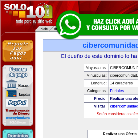
cibercomunida
El dueño de este dominio lo ha
Mayusculas:
CIBERCOMUNI
Minusculas:
cibercomunidad
Longitud:
14 caracteres
Categorias:
Portales
Precio:
Realizar una ofe
Visitar!
cibercomunida
Serán consideradas ofer
Realizar una Oferta