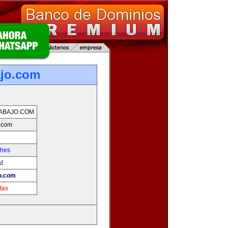
ajo.com
ABAJO.COM
o.com
ches
a!
o.com
tas