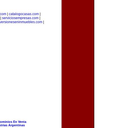
.com
|
catalogocasas.com
|
|
serviciosempresas.com
|
versioneseninmuebles.com
|
ominios En Venta
strias Argentinas