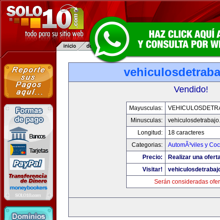
vehiculosdetrab
Vendido!
Mayusculas:
VEHICULOSDETR
Minusculas:
vehiculosdetrabaj
Longitud:
18 caracteres
Categorias:
AutomÃ³viles y Co
Precio:
Realizar una ofert
Visitar!
vehiculosdetrabaj
Serán consideradas ofer