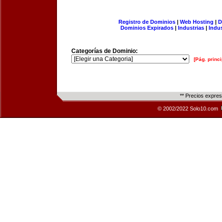
Registro de Dominios
|
Web Hosting
|
D
Dominios Expirados
|
Industrias
|
Indu
Categorías de Dominio:
[Pág. princi
** Precios expre
© 2002/2022 Solo10.com