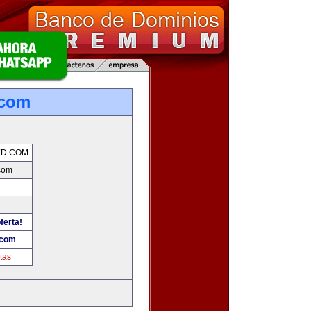
.com
ED.COM
com
ferta!
.com
tas