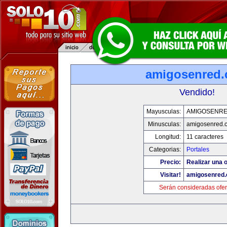
amigosenred
Vendido!
Mayusculas:
AMIGOSENR
Minusculas:
amigosenred.
Longitud:
11 caracteres
Categorias:
Portales
Precio:
Realizar una o
Visitar!
amigosenred
Serán consideradas ofer