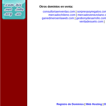
Otros dominios en venta:
consultoriaenventas.com
|
sorpresasyregalos.co
mercadochileno.com
|
mercadovenezolano.
ganedineroenlaweb.com
|
gestionydesarrollo.co
ventadesuelo.com
|
Registro de Dominios
|
Web Hosting
|
D