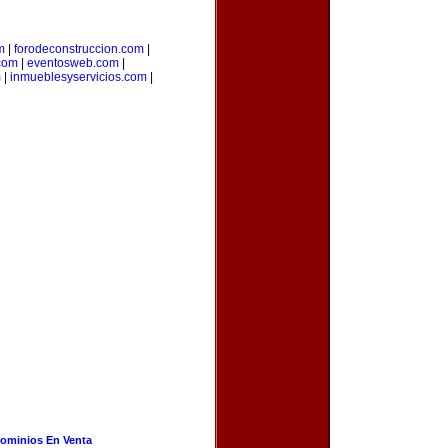
m
|
forodeconstruccion.com
|
com
|
eventosweb.com
|
m
|
inmueblesyservicios.com
|
ominios En Venta