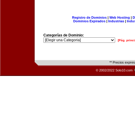
Registro de Dominios
|
Web Hosting
|
D
Dominios Expirados
|
Industrias
|
Indu
Categorías de Dominio:
[Pág. princi
** Precios expre
© 2002/2022 Solo10.com