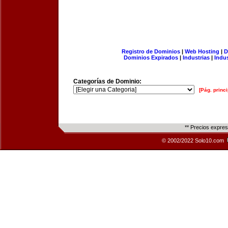
Registro de Dominios
|
Web Hosting
|
D
Dominios Expirados
|
Industrias
|
Indu
Categorías de Dominio:
[Pág. princi
** Precios expre
© 2002/2022 Solo10.com