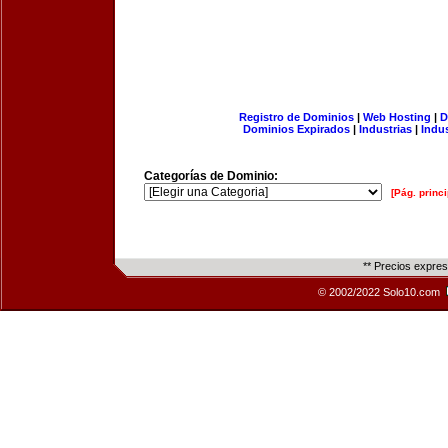
Registro de Dominios
|
Web Hosting
|
D
Dominios Expirados
|
Industrias
|
Indu
Categorías de Dominio:
[Pág. princi
** Precios expre
© 2002/2022 Solo10.com