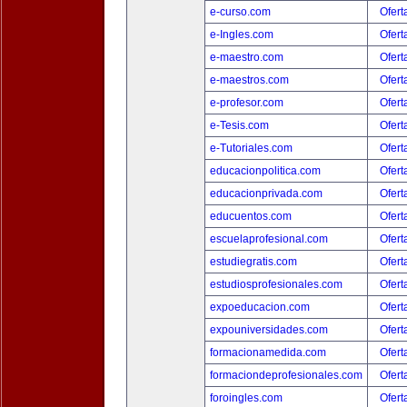
e-curso.com
Ofert
e-Ingles.com
Ofert
e-maestro.com
Ofert
e-maestros.com
Ofert
e-profesor.com
Ofert
e-Tesis.com
Ofert
e-Tutoriales.com
Ofert
educacionpolitica.com
Ofert
educacionprivada.com
Ofert
educuentos.com
Ofert
escuelaprofesional.com
Ofert
estudiegratis.com
Ofert
estudiosprofesionales.com
Ofert
expoeducacion.com
Ofert
expouniversidades.com
Ofert
formacionamedida.com
Ofert
formaciondeprofesionales.com
Ofert
foroingles.com
Ofert