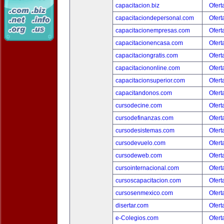
capacitacion.biz
Ofert
capacitaciondepersonal.com
Ofert
capacitacionempresas.com
Ofert
capacitacionencasa.com
Ofert
capacitaciongratis.com
Ofert
capacitaciononline.com
Ofert
capacitacionsuperior.com
Ofert
capacitandonos.com
Ofert
cursodecine.com
Ofert
cursodefinanzas.com
Ofert
cursodesistemas.com
Ofert
cursodevuelo.com
Ofert
cursodeweb.com
Ofert
cursointernacional.com
Ofert
cursoscapacitacion.com
Ofert
cursosenmexico.com
Ofert
disertar.com
Ofert
e-Colegios.com
Ofert