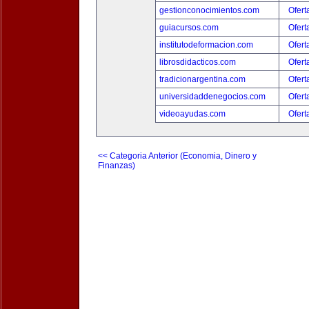
gestionconocimientos.com
Ofert
guiacursos.com
Ofert
institutodeformacion.com
Ofert
librosdidacticos.com
Ofert
tradicionargentina.com
Ofert
universidaddenegocios.com
Ofert
videoayudas.com
Ofert
<< Categoria Anterior (Economia, Dinero y
Finanzas)