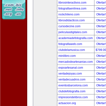
librosinteractivos.com
Ofertar
fotografiaenlinea.com
Ofertar
rockchileno.com
Ofertar
librosdidacticos.com
Ofertar
cursodecine.com
Ofertar
peliculasdigitales.com
Ofertar
academiadefotografia.com
Ofertar
fotografiaweb.com
Ofertar
clubdelamusica.com
$799.0
minilibro.com
Ofertar
mercadodeartesanias.com
Ofertar
expoartesanal.com
Ofertar
ventadejoyas.com
Ofertar
ventadecuadros.com
Ofertar
eventosbarcelona.com
Ofertar
clubdefotografia.com
Ofertar
impresiondelibros.com
Ofertar
actuacion.org
Ofertar