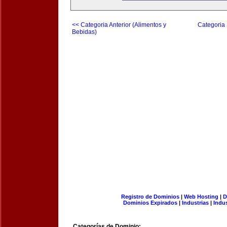
<< Categoria Anterior (Alimentos y
Categoria 
Bebidas)
Registro de Dominios
|
Web Hosting
|
D
Dominios Expirados
|
Industrias
|
Indu
Categorías de Dominio: